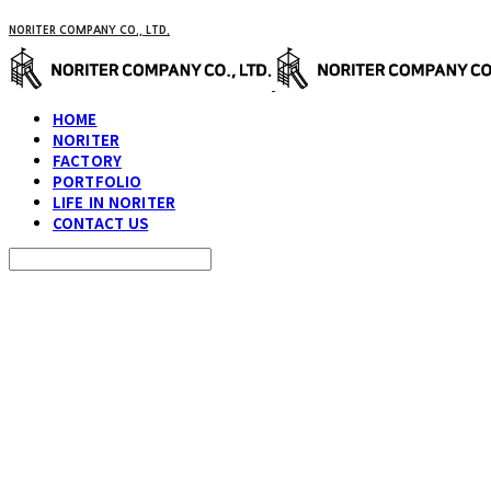
NORITER COMPANY CO., LTD.
HOME
NORITER
FACTORY
PORTFOLIO
LIFE IN NORITER
CONTACT US
Search
검색
Log In
로그인
Cart
장바구니