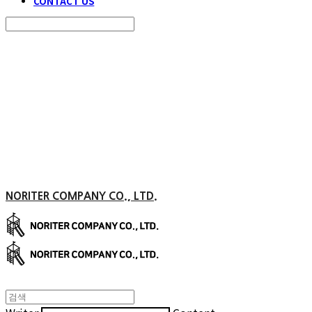
CONTACT US
Search
검색
Log In
로그인
Cart
장바구니
NORITER COMPANY CO., LTD.