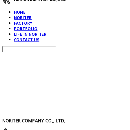
HOME
NORITER
FACTORY
PORTFOLIO
LIFE IN NORITER
CONTACT US
Search
검색
Log In
로그인
Cart
장바구니
NORITER COMPANY CO., LTD.