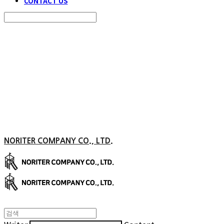
CONTACT US
Search
검색
Log In
로그인
Cart
장바구니
NORITER COMPANY CO., LTD.