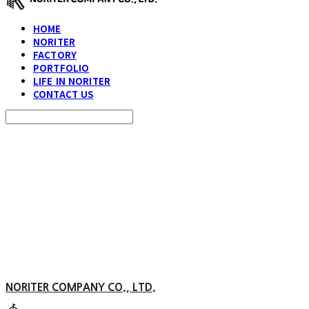
HOME
NORITER
FACTORY
PORTFOLIO
LIFE IN NORITER
CONTACT US
Search
검색
Log In
로그인
Cart
장바구니
NORITER COMPANY CO., LTD.