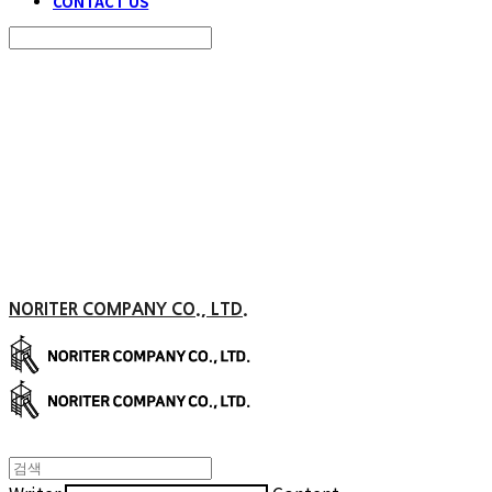
CONTACT US
Search
검색
Log In
로그인
Cart
장바구니
NORITER COMPANY CO., LTD.