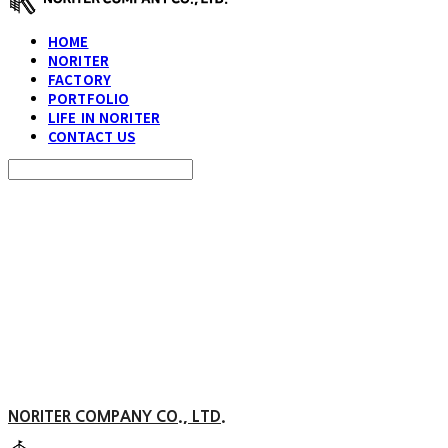
HOME
NORITER
FACTORY
PORTFOLIO
LIFE IN NORITER
CONTACT US
Search
검색
Log In
로그인
Cart
장바구니
NORITER COMPANY CO., LTD.