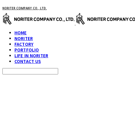
NORITER COMPANY CO., LTD.
HOME
NORITER
FACTORY
PORTFOLIO
LIFE IN NORITER
CONTACT US
Search
검색
Log In
로그인
Cart
장바구니