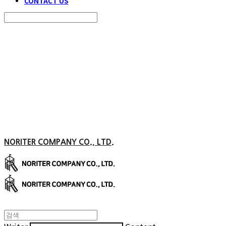
CONTACT US
Search
검색
Log In
로그인
Cart
장바구니
NORITER COMPANY CO., LTD.