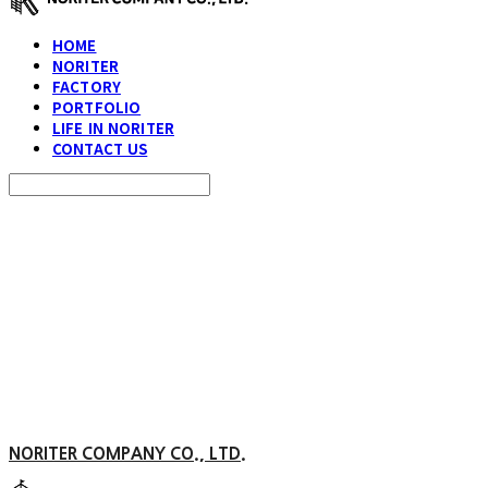
HOME
NORITER
FACTORY
PORTFOLIO
LIFE IN NORITER
CONTACT US
Search
검색
Log In
로그인
Cart
장바구니
NORITER COMPANY CO., LTD.